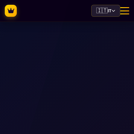
🇮🇹
IT