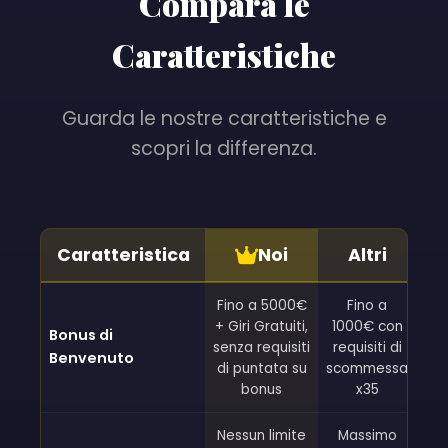
Compara le
Caratteristiche
Guarda le nostre caratteristiche e
scopri la differenza.
Caratteristica
Noi
Altri
Fino a 5000€
Fino a
+ Giri Gratuiti,
1000€ con
Bonus di
senza requisiti
requisiti di
Benvenuto
di puntata su
scommessa
bonus
x35
Nessun limite
Massimo