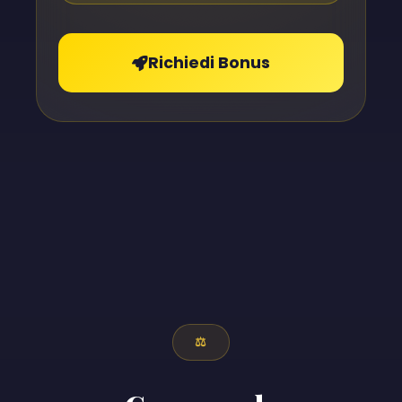
Richiedi Bonus
⚖️