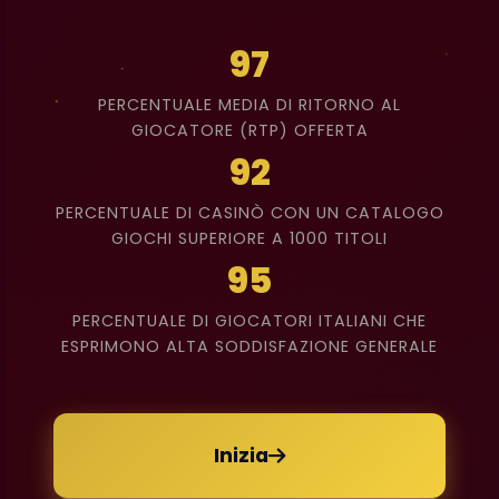
97
PERCENTUALE MEDIA DI RITORNO AL
GIOCATORE (RTP) OFFERTA
92
PERCENTUALE DI CASINÒ CON UN CATALOGO
GIOCHI SUPERIORE A 1000 TITOLI
95
PERCENTUALE DI GIOCATORI ITALIANI CHE
ESPRIMONO ALTA SODDISFAZIONE GENERALE
Inizia