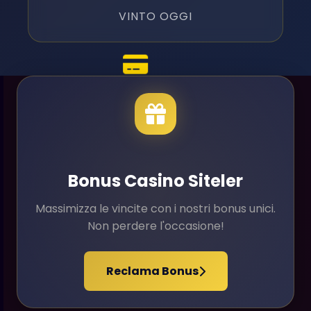
VINTO OGGI
Bonus Casino Siteler
Massimizza le vincite con i nostri bonus unici.
Non perdere l'occasione!
Reclama Bonus