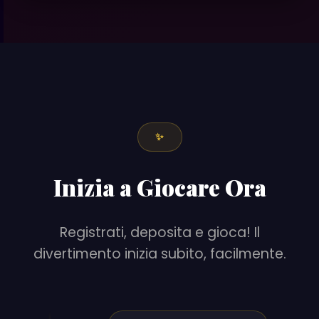
✨
Inizia a Giocare Ora
Registrati, deposita e gioca! Il
divertimento inizia subito, facilmente.