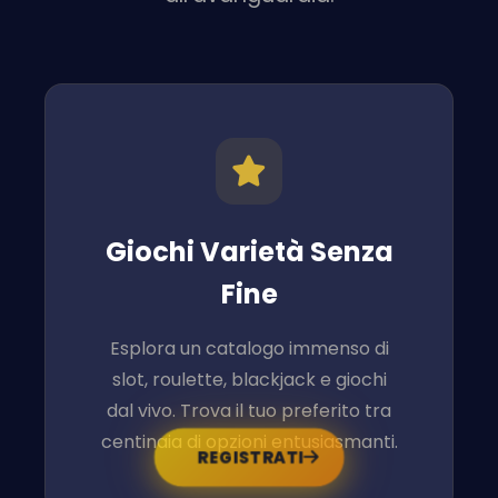
Giochi Varietà Senza
Fine
Esplora un catalogo immenso di
slot, roulette, blackjack e giochi
dal vivo. Trova il tuo preferito tra
centinaia di opzioni entusiasmanti.
REGISTRATI