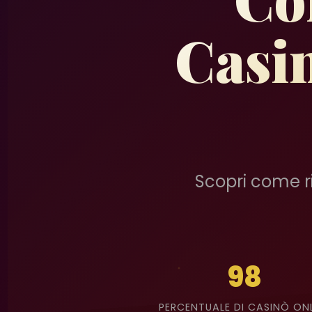
Casin
Scopri come ri
98
PERCENTUALE DI CASINÒ ON