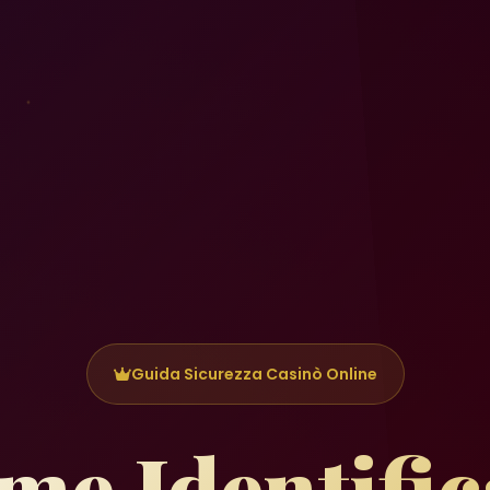
Guida Sicurezza Casinò Online
me Identific