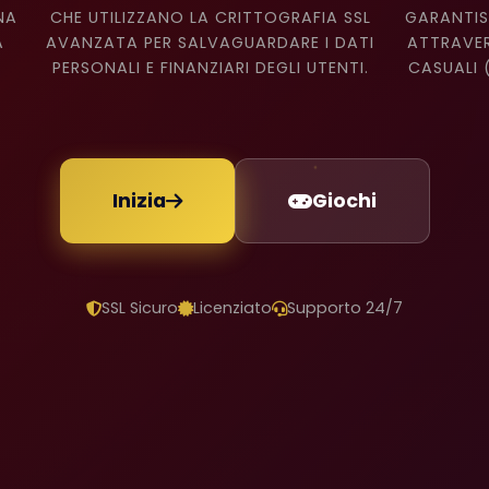
NA
CHE UTILIZZANO LA CRITTOGRAFIA SSL
GARANTIS
A
AVANZATA PER SALVAGUARDARE I DATI
ATTRAVER
PERSONALI E FINANZIARI DEGLI UTENTI.
CASUALI 
Inizia
Giochi
SSL Sicuro
Licenziato
Supporto 24/7