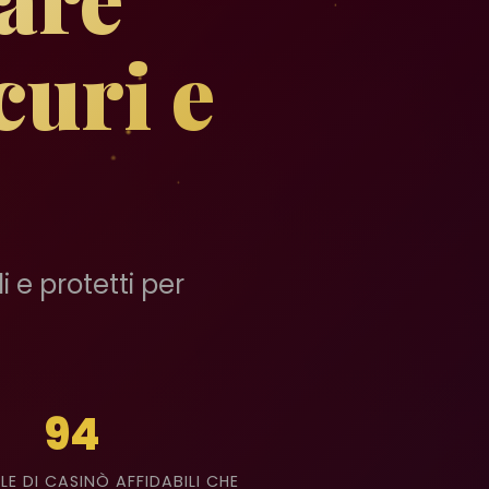
curi e
 e protetti per
94
E DI CASINÒ AFFIDABILI CHE