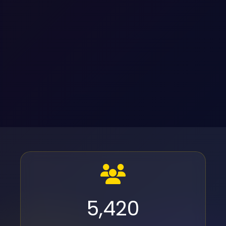
5,420