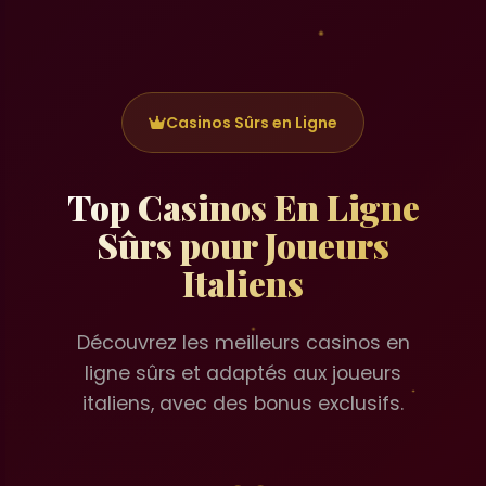
Casinos Sûrs en Ligne
Top Casinos En Ligne
Sûrs pour Joueurs
Italiens
Découvrez les meilleurs casinos en
ligne sûrs et adaptés aux joueurs
italiens, avec des bonus exclusifs.