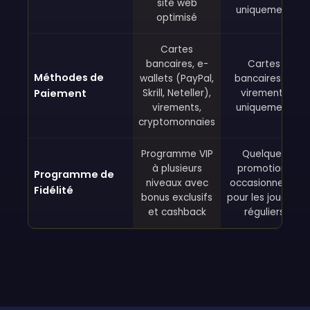
site web
uniquement
optimisé
Cartes
bancaires, e-
Cartes
Méthodes de
wallets (PayPal,
bancaires et
Paiement
Skrill, Neteller),
virements
virements,
uniquement
cryptomonnaies
Programme VIP
Quelques
à plusieurs
promotions
Programme de
niveaux avec
occasionnelles
Fidélité
bonus exclusifs
pour les joueurs
et cashback
réguliers