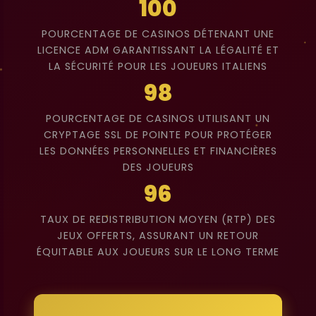
100
POURCENTAGE DE CASINOS DÉTENANT UNE
LICENCE ADM GARANTISSANT LA LÉGALITÉ ET
LA SÉCURITÉ POUR LES JOUEURS ITALIENS
98
POURCENTAGE DE CASINOS UTILISANT UN
CRYPTAGE SSL DE POINTE POUR PROTÉGER
LES DONNÉES PERSONNELLES ET FINANCIÈRES
DES JOUEURS
96
TAUX DE REDISTRIBUTION MOYEN (RTP) DES
JEUX OFFERTS, ASSURANT UN RETOUR
ÉQUITABLE AUX JOUEURS SUR LE LONG TERME