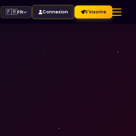
🇫🇷
Connexion
S'inscrire
FR