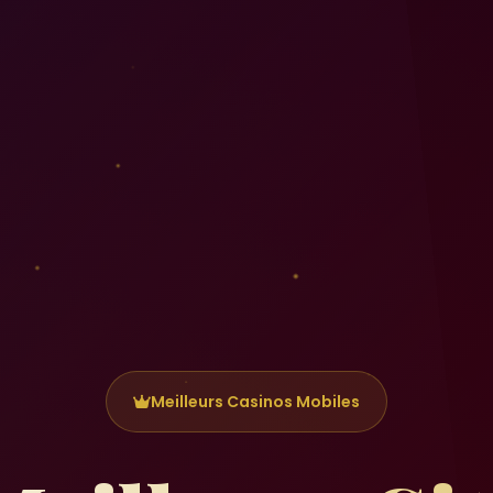
Meilleurs Casinos Mobiles