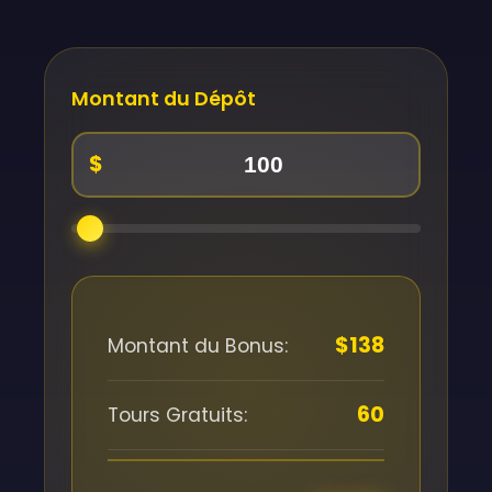
Montant du Dépôt
$
$138
Montant du Bonus:
60
Tours Gratuits: