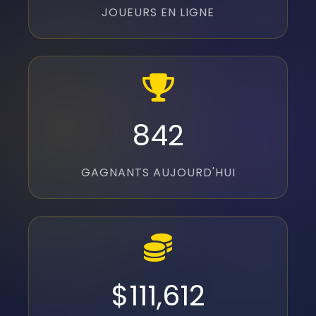
JOUEURS EN LIGNE
892
GAGNANTS AUJOURD'HUI
$122,573