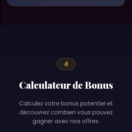
💰
Calculateur de Bonus
Calculez votre bonus potentiel et
découvrez combien vous pouvez
gagner avec nos offres.