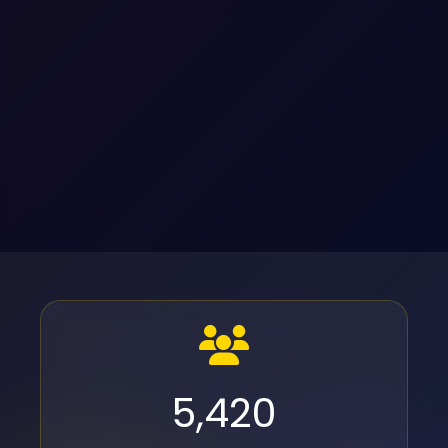
5,420