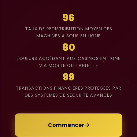
96
TAUX DE REDISTRIBUTION MOYEN DES
MACHINES À SOUS EN LIGNE
80
JOUEURS ACCÉDANT AUX CASINOS EN LIGNE
VIA MOBILE OU TABLETTE
99
TRANSACTIONS FINANCIÈRES PROTÉGÉES PAR
DES SYSTÈMES DE SÉCURITÉ AVANCÉS
Commencer