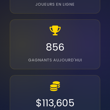
JOUEURS EN LIGNE
892
GAGNANTS AUJOURD'HUI
$124,566