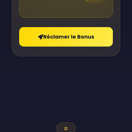
Réclamer le Bonus
⚖️