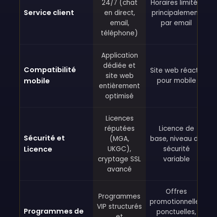
24/7 (chat
Horaires limités,
Service client
en direct,
principalement
email,
par email
téléphone)
Application
dédiée et
Compatibilité
Site web réactif
site web
mobile
pour mobile
entièrement
optimisé
Licences
réputées
Licence de
Sécurité et
(MGA,
base, niveau de
Licence
UKGC),
sécurité
cryptage SSL
variable
avancé
Offres
Programmes
promotionnelles
VIP structurés
Programmes de
ponctuelles,
et