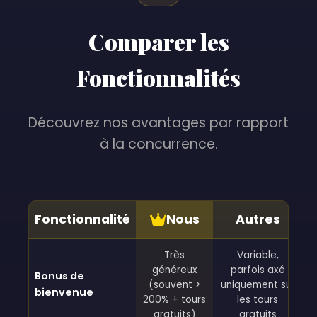
Comparer les
Fonctionnalités
Découvrez nos avantages par rapport
à la concurrence.
Fonctionnalité
Nous
Autres
Très
Variable,
généreux
parfois axé
Bonus de
(souvent >
uniquement sur
bienvenue
200% + tours
les tours
gratuits)
gratuits