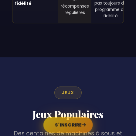
fidélité
pas toujours de
récompenses
programme de
régulières
fidélité
JEUX
Jeux Populaires
S'INSCRIRE
Des centaines de machines à sous et