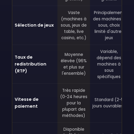
Vaste
Principalement
(machines à
des machines à
Sélection de jeux
sous, jeux de
sous, choix
table, live
limité d'autres
casino, etc.)
jeux
Variable,
Moyenne
Taux de
dépend des
élevée (96%
redistribution
machines à
et plus sur
sous
(RTP)
l'ensemble)
spécifiques
Très rapide
(0-24 heures
Vitesse de
Standard (2-5
pour la
paiement
jours ouvrables)
plupart des
méthodes)
Disponible