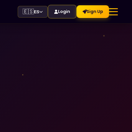
🇪🇸
Login
Sign Up
ES