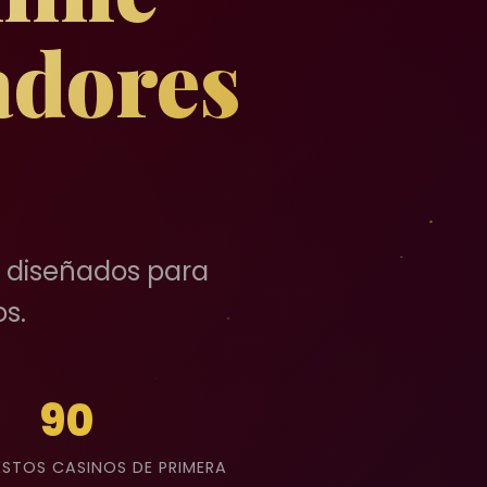
adores
s diseñados para
s.
90
ESTOS CASINOS DE PRIMERA