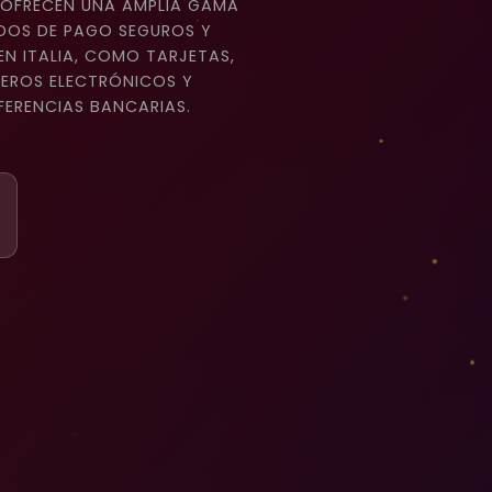
OFRECEN UNA AMPLIA GAMA
DOS DE PAGO SEGUROS Y
EN ITALIA, COMO TARJETAS,
EROS ELECTRÓNICOS Y
FERENCIAS BANCARIAS.