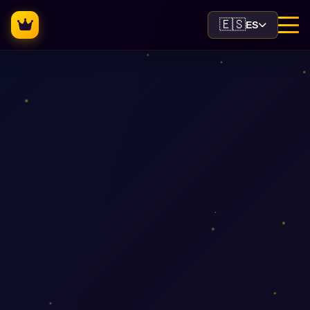
🇪🇸
ES