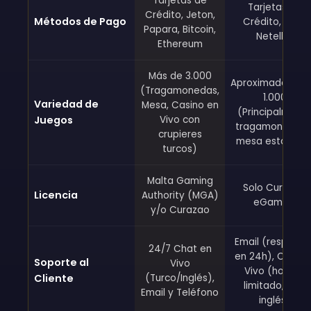
Tarjetas de
Tarjetas de
Crédito, Jeton,
Métodos de Pago
Crédito, Skrill,
Papara, Bitcoin,
Neteller
Ethereum
Más de 3.000
Aproximadamen
(Tragamonedas,
1.000
Variedad de
Mesa, Casino en
(Principalment
Juegos
Vivo con
tragamonedas 
crupieres
mesa estándar
turcos)
Malta Gaming
Solo Curazao
Licencia
Authority (MGA)
eGaming
y/o Curazao
Email (respuest
24/7 Chat en
en 24h), Chat e
Soporte al
Vivo
Vivo (horario
Cliente
(Turco/Inglés),
limitado, solo
Email y Teléfono
inglés)