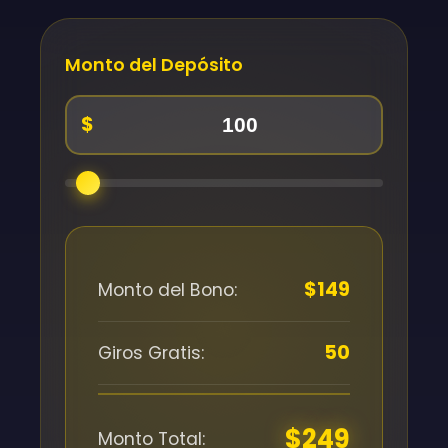
Monto del Depósito
$
$149
Monto del Bono:
50
Giros Gratis:
$249
Monto Total: