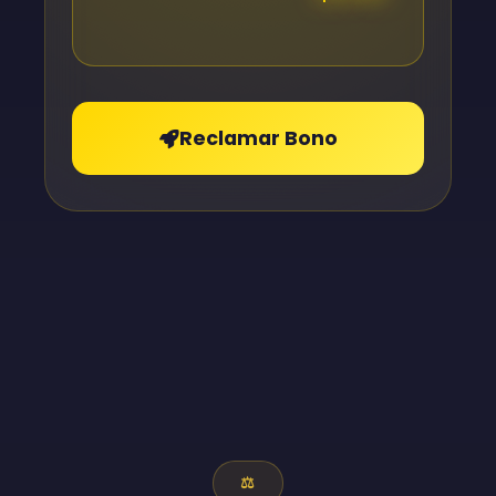
Reclamar Bono
⚖️