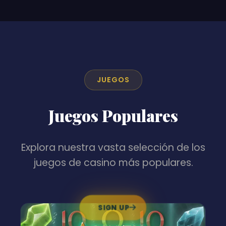
JUEGOS
Juegos Populares
Explora nuestra vasta selección de los
juegos de casino más populares.
SIGN UP