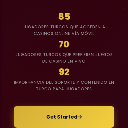
85
JUGADORES TURCOS QUE ACCEDEN A
CASINOS ONLINE VÍA MÓVIL
70
JUGADORES TURCOS QUE PREFIEREN JUEGOS
DE CASINO EN VIVO
92
IMPORTANCIA DEL SOPORTE Y CONTENIDO EN
TURCO PARA JUGADORES
Get Started