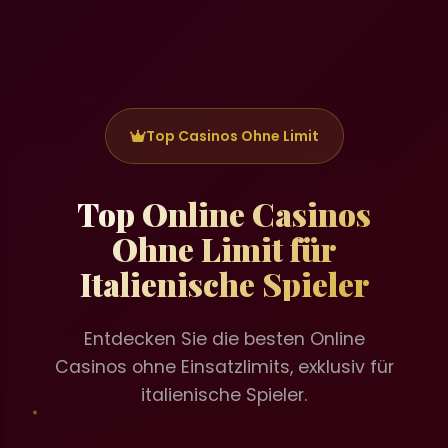
Top Casinos Ohne Limit
Top Online Casinos
Ohne Limit für
Italienische Spieler
Entdecken Sie die besten Online
Casinos ohne Einsatzlimits, exklusiv für
italienische Spieler.