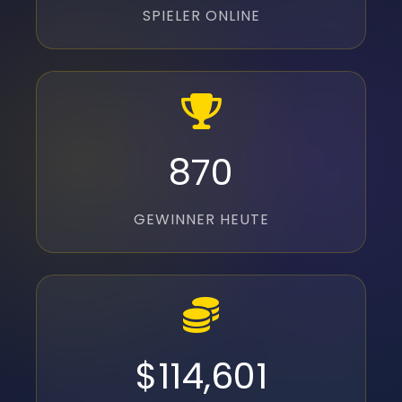
SPIELER ONLINE
892
GEWINNER HEUTE
$124,567