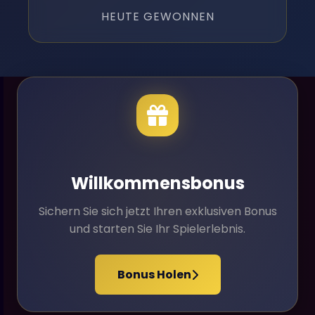
HEUTE GEWONNEN
Willkommensbonus
Sichern Sie sich jetzt Ihren exklusiven Bonus
und starten Sie Ihr Spielerlebnis.
Bonus Holen