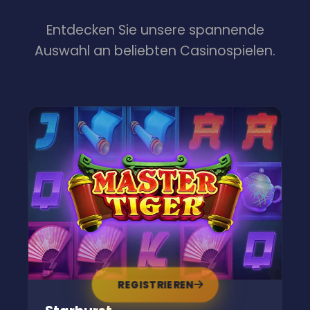
Entdecken Sie unsere spannende
Auswahl an beliebten Casinospielen.
REGISTRIEREN