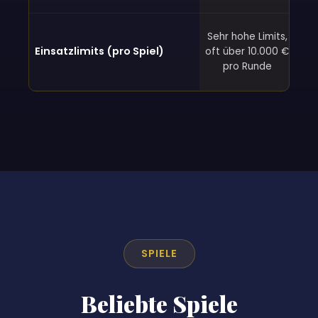
Sehr hohe Limits,
E
Einsatzlimits (pro Spiel)
oft über 10.000 €
pro Runde
SPIELE
Beliebte Spiele