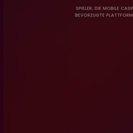
SPIELER, DIE MOBILE CAS
BEVORZUGTE PLATTFORM