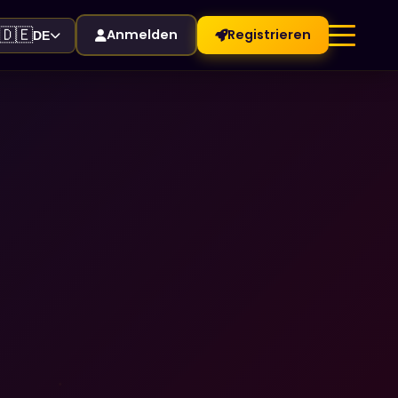
🇩🇪
Anmelden
Registrieren
DE