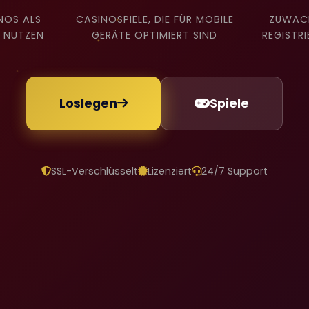
INOS ALS
CASINOSPIELE, DIE FÜR MOBILE
ZUWACH
 NUTZEN
GERÄTE OPTIMIERT SIND
REGISTR
Loslegen
Spiele
SSL-Verschlüsselt
Lizenziert
24/7 Support