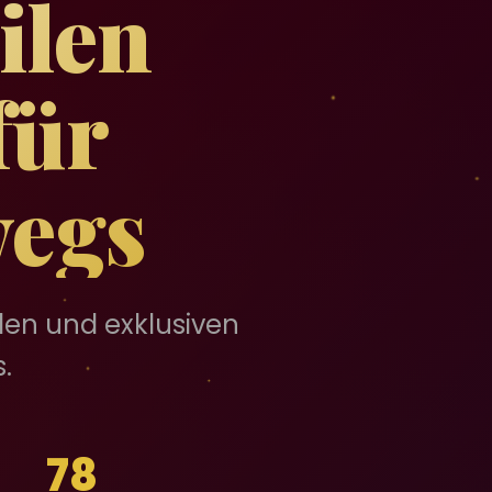
ilen
für
egs
len und exklusiven
.
78