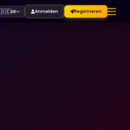
🇩🇪
Anmelden
Registrieren
DE