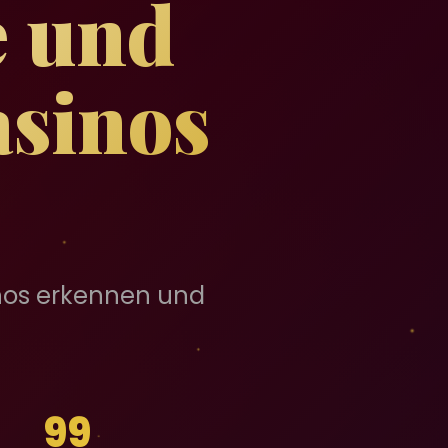
e und
asinos
inos erkennen und
99