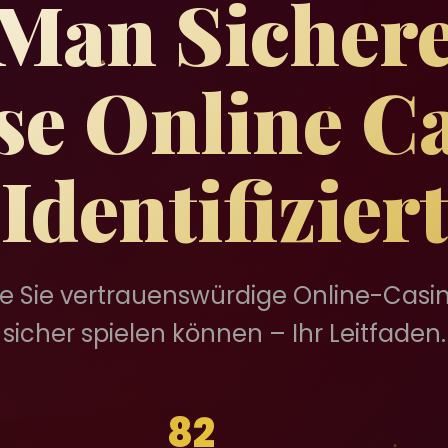
Man Sicher
se Online C
Identifiziert
ie Sie vertrauenswürdige Online-Cas
sicher spielen können – Ihr Leitfaden.
82